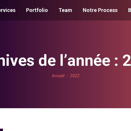
rvices
Portfolio
Team
Notre Process
B
hives de l’année :
Vous êtes ici :
Accueil
2022