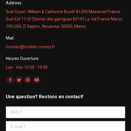
Address:
Sud-Ouest: William & Catherine Booth 81200 Mazamet France
Sud-Est 1110 Chemin des garrigues 83143 Le Val France Maroc
195/206 ZI Sapino، Nouaceur 20000, Maroc
Mail:
Contact@mobile-money.fr
Heures Ouverture:
Lun - Ven 10:00 - 19:00
Trouvez nous sur :
La
La
La
La
page
page
page
page
Une question? Restons en contact!
Facebook
Twitter
Dribble
YouTube
s'ouvre
s'ouvre
s'ouvre
s'ouvre
Nom *
dans
dans
dans
dans
une
une
une
une
E-mail *
nouvelle
nouvelle
nouvelle
nouvelle