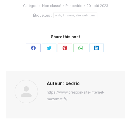
Catégorie :
Non classé
Par
cedric
20 août 2023
Étiquettes :
web; interent; site web; cms
Share this post
Partager
Partager
Partager
Partager
Partager
sur
sur
sur
sur
sur
Facebook
Twitter
Pinterest
WhatsApp
LinkedIn
Auteur :
cedric
https://www.creation-site-internet-
mazamet.fr/