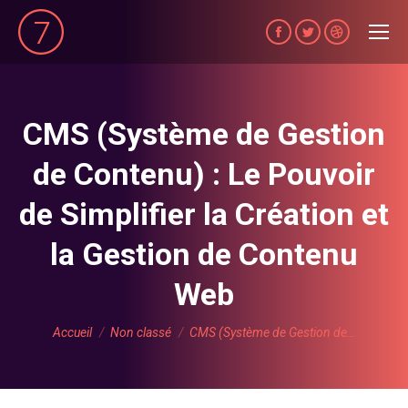
La
La
La
page
page
page
Facebook
Twitter
Dribble
s'ouvre
s'ouvre
s'ouvre
CMS (Système de Gestion
dans
dans
dans
de Contenu) : Le Pouvoir
une
une
une
nouvelle
nouvelle
nouvelle
de Simplifier la Création et
fenêtre
fenêtre
fenêtre
la Gestion de Contenu
Web
Vous êtes ici :
Accueil
Non classé
CMS (Système de Gestion de…