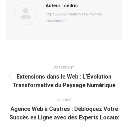
Auteur :
cedric
https://www.creation-site-internet-
mazamet.fr/
Navigation
PRÉCÉDENT
article
Extensions dans le Web : L’Évolution
Article
Transformative du Paysage Numérique
précédent
:
SUIVANT
Agence Web à Castres : Débloquez Votre
Article
Succès en Ligne avec des Experts Locaux
suivant