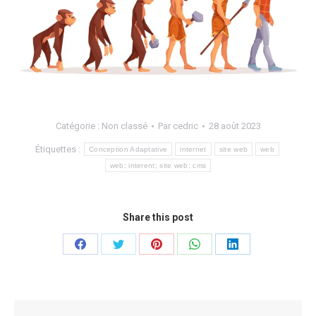
Catégorie :
Non classé
Par
cedric
28 août 2023
Étiquettes :
Conception Adaptative
internet
site web
web
web; interent; site web; cms
Share this post
Partager
Partager
Partager
Partager
Partager
sur
sur
sur
sur
sur
Facebook
Twitter
Pinterest
WhatsApp
LinkedIn