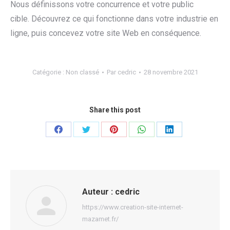
Nous définissons votre concurrence et votre public
cible. Découvrez ce qui fonctionne dans votre industrie en
ligne, puis concevez votre site Web en conséquence.
Catégorie :
Non classé
Par
cedric
28 novembre 2021
Share this post
Partager
Partager
Partager
Partager
Partager
sur
sur
sur
sur
sur
Facebook
Twitter
Pinterest
WhatsApp
LinkedIn
Auteur :
cedric
https://www.creation-site-internet-
mazamet.fr/