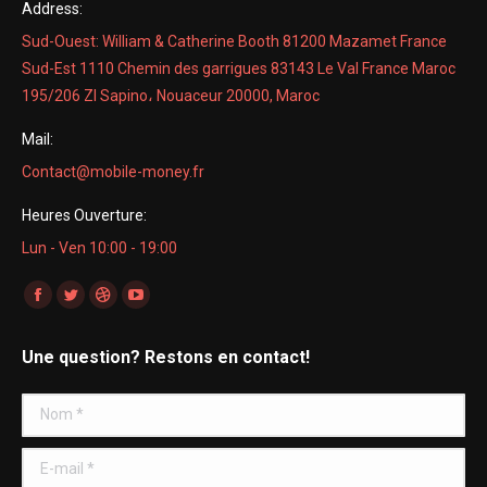
Address:
Sud-Ouest: William & Catherine Booth 81200 Mazamet France
Sud-Est 1110 Chemin des garrigues 83143 Le Val France Maroc
195/206 ZI Sapino، Nouaceur 20000, Maroc
Mail:
Contact@mobile-money.fr
Heures Ouverture:
Lun - Ven 10:00 - 19:00
Trouvez nous sur :
La
La
La
La
page
page
page
page
Une question? Restons en contact!
Facebook
Twitter
Dribble
YouTube
s'ouvre
s'ouvre
s'ouvre
s'ouvre
Nom *
dans
dans
dans
dans
une
une
une
une
E-mail *
nouvelle
nouvelle
nouvelle
nouvelle