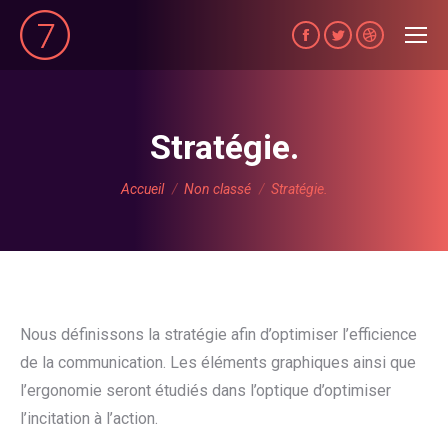
La
La
La
page
page
page
Facebook
Twitter
Dribble
s'ouvre
s'ouvre
s'ouvre
Stratégie.
dans
dans
dans
Vous êtes ici :
une
une
une
Accueil
Non classé
Stratégie.
nouvelle
nouvelle
nouvelle
fenêtre
fenêtre
fenêtre
Nous définissons la stratégie afin d’optimiser l’efficience
de la communication. Les éléments graphiques ainsi que
l’ergonomie seront étudiés dans l’optique d’optimiser
l’incitation à l’action.