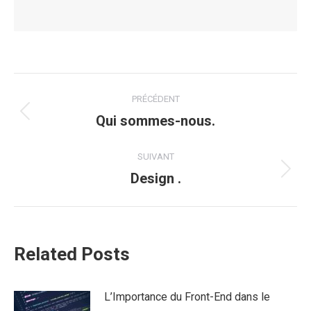
Navigation
PRÉCÉDENT
article
Qui sommes-nous.
Article
précédent
SUIVANT
:
Design .
Article
suivant
:
Related Posts
L’Importance du Front-End dans le